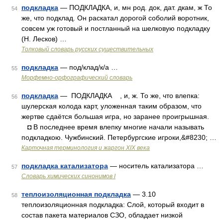
подкладка
— ПОДКЛАДКА, и, мн род. док, дат. дкам, ж То
54
же, что подклад. Он раскатал дорогой соболий воротник,
совсем уж готовый и постланный на шелковую подкладку
(Н. Лесков) …
Толковый словарь русских существительных
подкладка
— под/клад/к/а …
55
Морфемно-орфографический словарь
подкладка
— ПОДКЛАДКА , и, ж. То же, что влепка:
56
шулерская колода карт, уложенная таким образом, что
жертве сдаётся большая игра, но заранее проигрышная.
◘ В последнее время влепку многие начали называть
подкладкою. Чужбинский. Петербургские игроки,&#8230; …
Карточная терминология и жаргон XIX века
подкладка катализатора
— носитель катализатора …
57
Cловарь химических синонимов I
теплоизоляционная подкладка
— 3.10
58
теплоизоляционная подкладка: Слой, который входит в
состав пакета материалов СЗО, обладает низкой