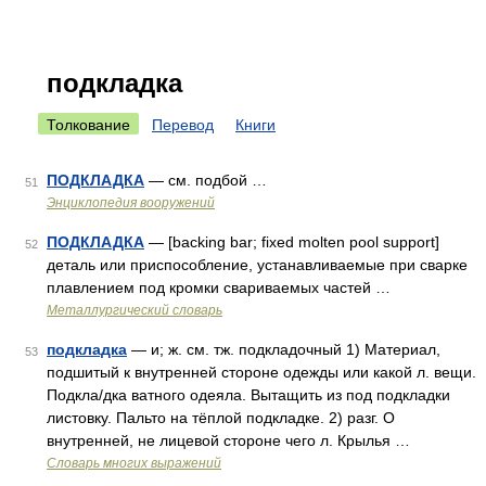
подкладка
Толкование
Перевод
Книги
ПОДКЛАДКА
— см. подбой …
51
Энциклопедия вооружений
ПОДКЛАДКА
— [backing bar; fixed molten pool support]
52
деталь или приспособление, устанавливаемые при сварке
плавлением под кромки свариваемых частей …
Металлургический словарь
подкладка
— и; ж. см. тж. подкладочный 1) Материал,
53
подшитый к внутренней стороне одежды или какой л. вещи.
Подкла/дка ватного одеяла. Вытащить из под подкладки
листовку. Пальто на тёплой подкладке. 2) разг. О
внутренней, не лицевой стороне чего л. Крылья …
Словарь многих выражений